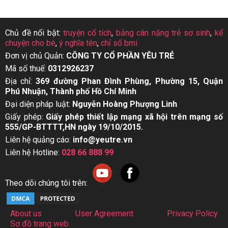
Chủ đề nổi bật:
truyện cổ tích
,
bảng cân nặng trẻ sơ sinh
,
kể
chuyện cho bé
,
ý nghĩa tên
,
chỉ số bmi
Đơn vị chủ Quản:
CÔNG TY CỔ PHẦN YÊU TRẺ
Mã số thuế:
0312926237
Địa chỉ:
369 đường Phan Đình Phùng, Phường 15, Quận
Phú Nhuận, Thành phố Hồ Chí Minh
Đại diện pháp luật:
Nguyễn Hoàng Phượng Linh
Giấy phép:
Giấy phép thiết lập mạng xã hội trên mạng số
555/GP-BTTTT,HN ngày 19/10/2015.
Liên hệ quảng cáo:
info@yeutre.vn
Liên hệ Hotline:
028 66 888 99
Theo dõi chúng tôi trên:
About us
User Agreement
Privacy Policy
Sơ đồ trang web