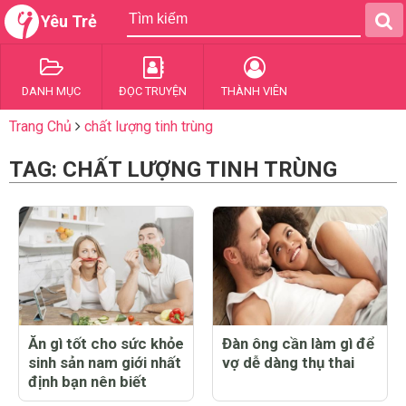
Yêu Trẻ
DANH MỤC
ĐỌC TRUYỆN
THÀNH VIÊN
Trang Chủ
chất lượng tinh trùng
TAG: CHẤT LƯỢNG TINH TRÙNG
Ăn gì tốt cho sức khỏe
Đàn ông cần làm gì để
sinh sản nam giới nhất
vợ dễ dàng thụ thai
định bạn nên biết