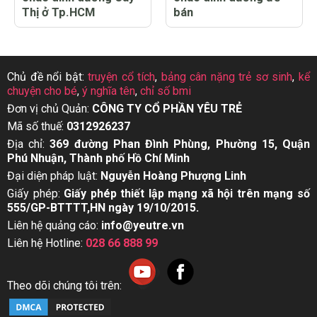
Thị ở Tp.HCM
bán
Chủ đề nổi bật:
truyện cổ tích
,
bảng cân nặng trẻ sơ sinh
,
kể
chuyện cho bé
,
ý nghĩa tên
,
chỉ số bmi
Đơn vị chủ Quản:
CÔNG TY CỔ PHẦN YÊU TRẺ
Mã số thuế:
0312926237
Địa chỉ:
369 đường Phan Đình Phùng, Phường 15, Quận
Phú Nhuận, Thành phố Hồ Chí Minh
Đại diện pháp luật:
Nguyễn Hoàng Phượng Linh
Giấy phép:
Giấy phép thiết lập mạng xã hội trên mạng số
555/GP-BTTTT,HN ngày 19/10/2015.
Liên hệ quảng cáo:
info@yeutre.vn
Liên hệ Hotline:
028 66 888 99
Theo dõi chúng tôi trên: