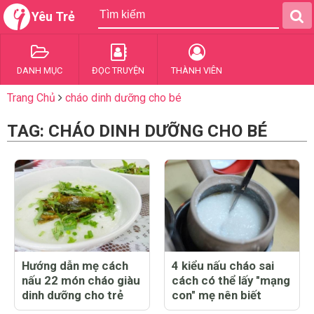
Yêu Trẻ
DANH MỤC
ĐỌC TRUYỆN
THÀNH VIÊN
Trang Chủ
cháo dinh dưỡng cho bé
TAG: CHÁO DINH DƯỠNG CHO BÉ
Hướng dẫn mẹ cách
4 kiểu nấu cháo sai
nấu 22 món cháo giàu
cách có thể lấy "mạng
dinh dưỡng cho trẻ
con" mẹ nên biết