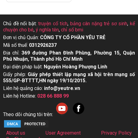
Chủ đề nổi bật:
truyện cổ tích
,
bảng cân nặng trẻ sơ sinh
,
kể
chuyện cho bé
,
ý nghĩa tên
,
chỉ số bmi
Đơn vị chủ Quản:
CÔNG TY CỔ PHẦN YÊU TRẺ
Mã số thuế:
0312926237
Địa chỉ:
369 đường Phan Đình Phùng, Phường 15, Quận
Phú Nhuận, Thành phố Hồ Chí Minh
Đại diện pháp luật:
Nguyễn Hoàng Phượng Linh
Giấy phép:
Giấy phép thiết lập mạng xã hội trên mạng số
555/GP-BTTTT,HN ngày 19/10/2015.
Liên hệ quảng cáo:
info@yeutre.vn
Liên hệ Hotline:
028 66 888 99
Theo dõi chúng tôi trên:
About us
User Agreement
Privacy Policy