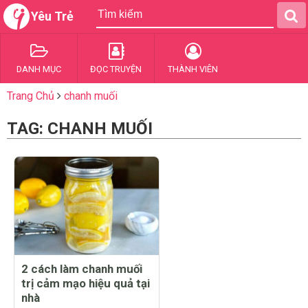
Yêu Trẻ
DANH MỤC
ĐỌC TRUYỆN
THÀNH VIÊN
Trang Chủ
chanh muối
TAG: CHANH MUỐI
2 cách làm chanh muối
trị cảm mạo hiệu quả tại
nhà