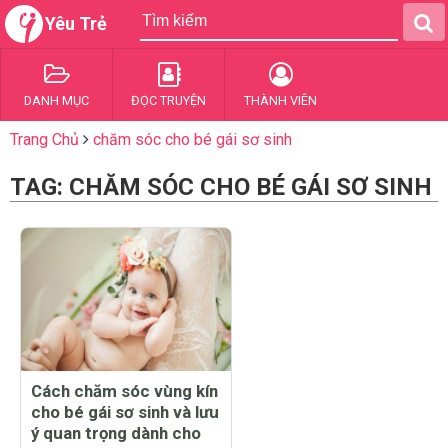
Yêu Trẻ
DANH MỤC
ĐỌC TRUYỆN
THÀNH VIÊN
Trang Chủ
chăm sóc cho bé gái sơ sinh
TAG: CHĂM SÓC CHO BÉ GÁI SƠ SINH
Cách chăm sóc vùng kín
cho bé gái sơ sinh và lưu
ý quan trọng dành cho