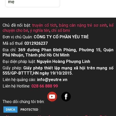
mẹ
Chủ đề nổi bật:
truyện cổ tích
,
bảng cân nặng trẻ sơ sinh
,
kể
chuyện cho bé
,
ý nghĩa tên
,
chỉ số bmi
Đơn vị chủ Quản:
CÔNG TY CỔ PHẦN YÊU TRẺ
Mã số thuế:
0312926237
Địa chỉ:
369 đường Phan Đình Phùng, Phường 15, Quận
Phú Nhuận, Thành phố Hồ Chí Minh
Đại diện pháp luật:
Nguyễn Hoàng Phượng Linh
Giấy phép:
Giấy phép thiết lập mạng xã hội trên mạng số
555/GP-BTTTT,HN ngày 19/10/2015.
Liên hệ quảng cáo:
info@yeutre.vn
Liên hệ Hotline:
028 66 888 99
Theo dõi chúng tôi trên: