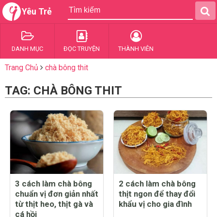
Yêu Trẻ
DANH MỤC
ĐỌC TRUYỆN
THÀNH VIÊN
Trang Chủ
chà bông thit
TAG: CHÀ BÔNG THIT
3 cách làm chà bông
2 cách làm chà bông
chuẩn vị đơn giản nhất
thịt ngon để thay đổi
từ thịt heo, thịt gà và
khẩu vị cho gia đình
cá hồi