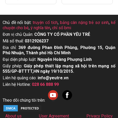
Chủ đề nổi bật:
truyện cổ tích
,
bảng cân nặng trẻ sơ sinh
,
kể
chuyện cho bé
,
ý nghĩa tên
,
chỉ số bmi
Đơn vị chủ Quản:
CÔNG TY CỔ PHẦN YÊU TRẺ
Mã số thuế:
0312926237
Địa chỉ:
369 đường Phan Đình Phùng, Phường 15, Quận
Phú Nhuận, Thành phố Hồ Chí Minh
Đại diện pháp luật:
Nguyễn Hoàng Phượng Linh
Giấy phép:
Giấy phép thiết lập mạng xã hội trên mạng số
555/GP-BTTTT,HN ngày 19/10/2015.
Liên hệ quảng cáo:
info@yeutre.vn
Liên hệ Hotline:
028 66 888 99
Theo dõi chúng tôi trên:
About us
User Agreement
Privacy Policy