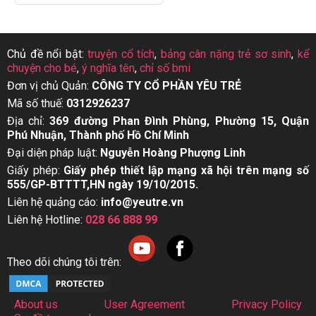
Chủ đề nổi bật:
truyện cổ tích
,
bảng cân nặng trẻ sơ sinh
,
kể
chuyện cho bé
,
ý nghĩa tên
,
chỉ số bmi
Đơn vị chủ Quản:
CÔNG TY CỔ PHẦN YÊU TRẺ
Mã số thuế:
0312926237
Địa chỉ:
369 đường Phan Đình Phùng, Phường 15, Quận
Phú Nhuận, Thành phố Hồ Chí Minh
Đại diện pháp luật:
Nguyễn Hoàng Phượng Linh
Giấy phép:
Giấy phép thiết lập mạng xã hội trên mạng số
555/GP-BTTTT,HN ngày 19/10/2015.
Liên hệ quảng cáo:
info@yeutre.vn
Liên hệ Hotline:
028 66 888 99
Theo dõi chúng tôi trên:
About us
User Agreement
Privacy Policy