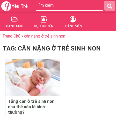
Yêu Trẻ
DANH MỤC
ĐỌC TRUYỆN
THÀNH VIÊN
Trang Chủ
cân nặng ở trẻ sinh non
TAG: CÂN NẶNG Ở TRẺ SINH NON
Tăng cân ở trẻ sinh non
như thế nào là bình
thường?