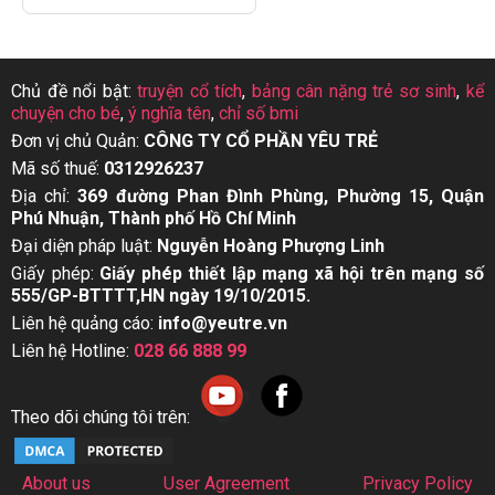
Chủ đề nổi bật:
truyện cổ tích
,
bảng cân nặng trẻ sơ sinh
,
kể
chuyện cho bé
,
ý nghĩa tên
,
chỉ số bmi
Đơn vị chủ Quản:
CÔNG TY CỔ PHẦN YÊU TRẺ
Mã số thuế:
0312926237
Địa chỉ:
369 đường Phan Đình Phùng, Phường 15, Quận
Phú Nhuận, Thành phố Hồ Chí Minh
Đại diện pháp luật:
Nguyễn Hoàng Phượng Linh
Giấy phép:
Giấy phép thiết lập mạng xã hội trên mạng số
555/GP-BTTTT,HN ngày 19/10/2015.
Liên hệ quảng cáo:
info@yeutre.vn
Liên hệ Hotline:
028 66 888 99
Theo dõi chúng tôi trên:
About us
User Agreement
Privacy Policy