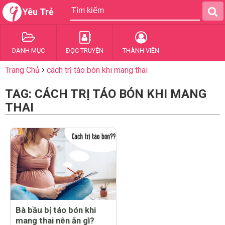
Yêu Trẻ
DANH MỤC
ĐỌC TRUYỆN
THÀNH VIÊN
Trang Chủ
cách trị táo bón khi mang thai
TAG: CÁCH TRỊ TÁO BÓN KHI MANG
THAI
Bà bầu bị táo bón khi
mang thai nên ăn gì?