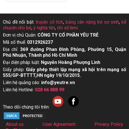
Chủ đề nổi bật:
truyện cổ tích
,
bảng cân nặng trẻ sơ sinh
,
kể
chuyện cho bé
,
ý nghĩa tên
,
chỉ số bmi
Đơn vị chủ Quản:
CÔNG TY CỔ PHẦN YÊU TRẺ
Mã số thuế:
0312926237
Địa chỉ:
369 đường Phan Đình Phùng, Phường 15, Quận
Phú Nhuận, Thành phố Hồ Chí Minh
Đại diện pháp luật:
Nguyễn Hoàng Phượng Linh
Giấy phép:
Giấy phép thiết lập mạng xã hội trên mạng số
555/GP-BTTTT,HN ngày 19/10/2015.
Liên hệ quảng cáo:
info@yeutre.vn
Liên hệ Hotline:
028 66 888 99
Theo dõi chúng tôi trên:
About us
User Agreement
Privacy Policy