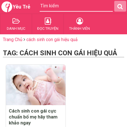
Yêu Trẻ
DANH MỤC
ĐỌC TRUYỆN
THÀNH VIÊN
Trang Chủ
cách sinh con gái hiệu quả
TAG: CÁCH SINH CON GÁI HIỆU QUẢ
Cách sinh con gái cực
chuẩn bố mẹ hãy tham
khảo ngay