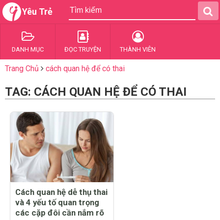
Yêu Trẻ
DANH MỤC
ĐỌC TRUYỆN
THÀNH VIÊN
Trang Chủ
cách quan hệ để có thai
TAG: CÁCH QUAN HỆ ĐỂ CÓ THAI
Cách quan hệ dễ thụ thai
và 4 yếu tố quan trọng
các cặp đôi cần nắm rõ