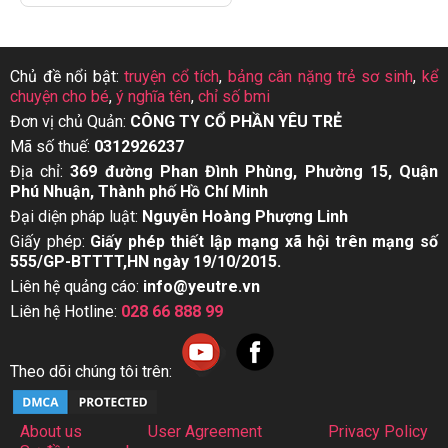
Chủ đề nổi bật:
truyện cổ tích
,
bảng cân nặng trẻ sơ sinh
,
kể
chuyện cho bé
,
ý nghĩa tên
,
chỉ số bmi
Đơn vị chủ Quản:
CÔNG TY CỔ PHẦN YÊU TRẺ
Mã số thuế:
0312926237
Địa chỉ:
369 đường Phan Đình Phùng, Phường 15, Quận
Phú Nhuận, Thành phố Hồ Chí Minh
Đại diện pháp luật:
Nguyễn Hoàng Phượng Linh
Giấy phép:
Giấy phép thiết lập mạng xã hội trên mạng số
555/GP-BTTTT,HN ngày 19/10/2015.
Liên hệ quảng cáo:
info@yeutre.vn
Liên hệ Hotline:
028 66 888 99
Theo dõi chúng tôi trên:
About us
User Agreement
Privacy Policy