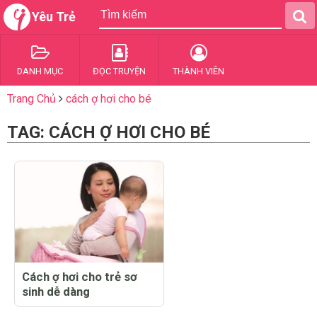
Yêu Trẻ
DANH MỤC
ĐỌC TRUYỆN
THÀNH VIÊN
Trang Chủ
cách ợ hơi cho bé
TAG: CÁCH Ợ HƠI CHO BÉ
Cách ợ hơi cho trẻ sơ
sinh dễ dàng