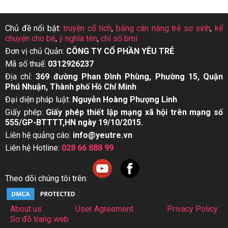
Chủ đề nổi bật:
truyện cổ tích
,
bảng cân nặng trẻ sơ sinh
,
kể
chuyện cho bé
,
ý nghĩa tên
,
chỉ số bmi
Đơn vị chủ Quản:
CÔNG TY CỔ PHẦN YÊU TRẺ
Mã số thuế:
0312926237
Địa chỉ:
369 đường Phan Đình Phùng, Phường 15, Quận
Phú Nhuận, Thành phố Hồ Chí Minh
Đại diện pháp luật:
Nguyễn Hoàng Phượng Linh
Giấy phép:
Giấy phép thiết lập mạng xã hội trên mạng số
555/GP-BTTTT,HN ngày 19/10/2015.
Liên hệ quảng cáo:
info@yeutre.vn
Liên hệ Hotline:
028 66 888 99
Theo dõi chúng tôi trên:
About us
User Agreement
Privacy Policy
Sơ đồ trang web