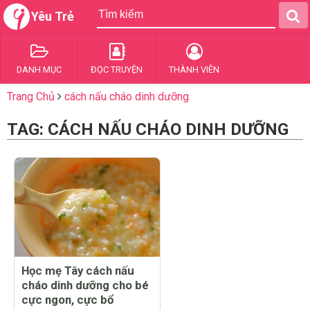
Yêu Trẻ
DANH MỤC
ĐỌC TRUYỆN
THÀNH VIÊN
Trang Chủ
cách nấu cháo dinh dưỡng
TAG: CÁCH NẤU CHÁO DINH DƯỠNG
Học mẹ Tây cách nấu
cháo dinh dưỡng cho bé
cực ngon, cực bổ