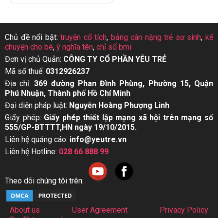
Chủ đề nổi bật:
truyện cổ tích
,
bảng cân nặng trẻ sơ sinh
,
kể
chuyện cho bé
,
ý nghĩa tên
,
chỉ số bmi
Đơn vị chủ Quản:
CÔNG TY CỔ PHẦN YÊU TRẺ
Mã số thuế:
0312926237
Địa chỉ:
369 đường Phan Đình Phùng, Phường 15, Quận
Phú Nhuận, Thành phố Hồ Chí Minh
Đại diện pháp luật:
Nguyễn Hoàng Phượng Linh
Giấy phép:
Giấy phép thiết lập mạng xã hội trên mạng số
555/GP-BTTTT,HN ngày 19/10/2015.
Liên hệ quảng cáo:
info@yeutre.vn
Liên hệ Hotline:
028 66 888 99
Theo dõi chúng tôi trên:
About us
User Agreement
Privacy Policy