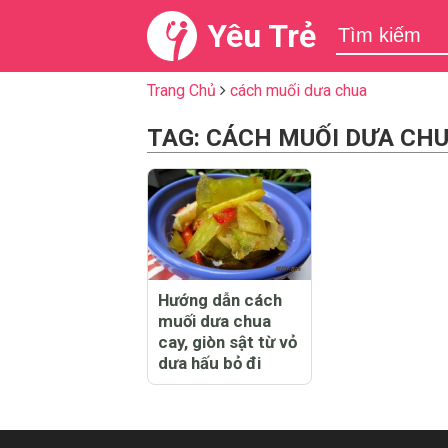
Yêu Trẻ
Trang Chủ
cách muối dưa chua
TAG: CÁCH MUỐI DƯA CH
Hướng dẫn cách
muối dưa chua
cay, giòn sật từ vỏ
dưa hấu bỏ đi