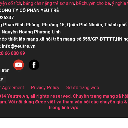
uyện cổ tích
,
bảng cân nặng trẻ sơ sinh
,
kể chuyện cho bé
,
ý nghĩa 
CÔNG TY CỔ PHẦN YÊU TRẺ
926237
g Phan Đình Phùng, Phường 15, Quận Phú Nhuận, Thành phố 
:
Nguyễn Hoàng Phượng Linh
hép thiết lập mạng xã hội trên mạng số 555/GP-BTTTT,HN n
:
info@yeutre.vn
28 66 888 99
 trên:
r Agreement
Privacy Policy
Sơ đồ trang web
14 Yeutre.vn, all rights reserved. Chuyên trang mạng xã hội
am. Với nội dung được viết và tham vấn bởi các chuyên gia &
trong lĩnh vực.