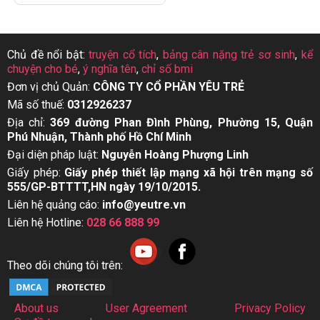
Chủ đề nổi bật:
truyện cổ tích
,
bảng cân nặng trẻ sơ sinh
,
kể
chuyện cho bé
,
ý nghĩa tên
,
chỉ số bmi
Đơn vị chủ Quản:
CÔNG TY CỔ PHẦN YÊU TRẺ
Mã số thuế:
0312926237
Địa chỉ:
369 đường Phan Đình Phùng, Phường 15, Quận
Phú Nhuận, Thành phố Hồ Chí Minh
Đại diện pháp luật:
Nguyễn Hoàng Phượng Linh
Giấy phép:
Giấy phép thiết lập mạng xã hội trên mạng số
555/GP-BTTTT,HN ngày 19/10/2015.
Liên hệ quảng cáo:
info@yeutre.vn
Liên hệ Hotline:
028 66 888 99
Theo dõi chúng tôi trên:
About us
User Agreement
Privacy Policy