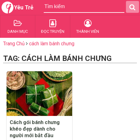
Yêu Trẻ
DANH MỤC
ĐỌC TRUYỆN
THÀNH VIÊN
Trang Chủ
cách làm bánh chưng
TAG: CÁCH LÀM BÁNH CHƯNG
Cách gói bánh chưng
khéo đẹp dành cho
người mới bắt đầu