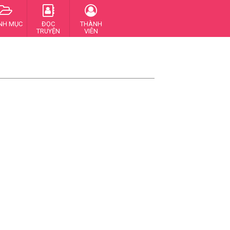
NH MỤC
ĐỌC
THÀNH
TRUYỆN
VIÊN