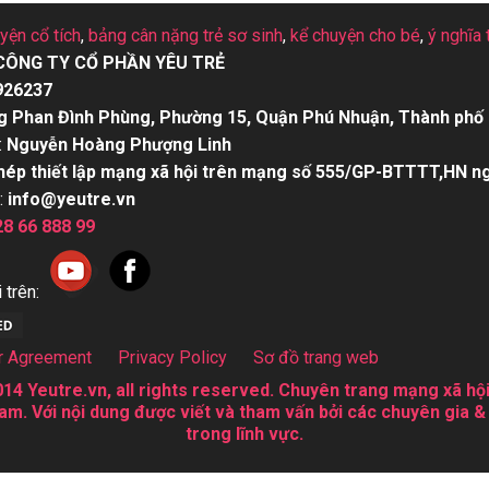
uyện cổ tích
,
bảng cân nặng trẻ sơ sinh
,
kể chuyện cho bé
,
ý nghĩa 
CÔNG TY CỔ PHẦN YÊU TRẺ
926237
g Phan Đình Phùng, Phường 15, Quận Phú Nhuận, Thành phố 
:
Nguyễn Hoàng Phượng Linh
hép thiết lập mạng xã hội trên mạng số 555/GP-BTTTT,HN n
:
info@yeutre.vn
28 66 888 99
 trên:
r Agreement
Privacy Policy
Sơ đồ trang web
14 Yeutre.vn, all rights reserved. Chuyên trang mạng xã hội
am. Với nội dung được viết và tham vấn bởi các chuyên gia &
trong lĩnh vực.