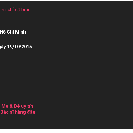
tên
,
chỉ số bmi
Hồ Chí Minh
gày 19/10/2015.
 Mẹ & Bé uy tín
 Bác sĩ hàng đầu