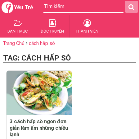
Yêu Trẻ
DANH MỤC
ĐỌC TRUYỆN
THÀNH VIÊN
Trang Chủ
cách hấp sò
TAG: CÁCH HẤP SÒ
3 cách hấp sò ngon đơn
giản làm ấm những chiều
lạnh