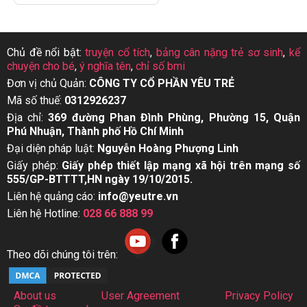
Chủ đề nổi bật:
truyện cổ tích
,
bảng cân nặng trẻ sơ sinh
,
kể
chuyện cho bé
,
ý nghĩa tên
,
chỉ số bmi
Đơn vị chủ Quản:
CÔNG TY CỔ PHẦN YÊU TRẺ
Mã số thuế:
0312926237
Địa chỉ:
369 đường Phan Đình Phùng, Phường 15, Quận
Phú Nhuận, Thành phố Hồ Chí Minh
Đại diện pháp luật:
Nguyễn Hoàng Phượng Linh
Giấy phép:
Giấy phép thiết lập mạng xã hội trên mạng số
555/GP-BTTTT,HN ngày 19/10/2015.
Liên hệ quảng cáo:
info@yeutre.vn
Liên hệ Hotline:
028 66 888 99
Theo dõi chúng tôi trên:
About us
User Agreement
Privacy Policy