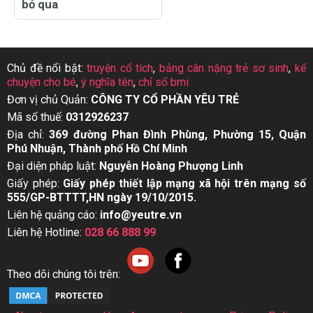
bỏ qua
Chủ đề nổi bật:
truyện cổ tích
,
bảng cân nặng trẻ sơ sinh
,
kể
chuyện cho bé
,
ý nghĩa tên
,
chỉ số bmi
Đơn vị chủ Quản:
CÔNG TY CỔ PHẦN YÊU TRẺ
Mã số thuế:
0312926237
Địa chỉ:
369 đường Phan Đình Phùng, Phường 15, Quận
Phú Nhuận, Thành phố Hồ Chí Minh
Đại diện pháp luật:
Nguyễn Hoàng Phượng Linh
Giấy phép:
Giấy phép thiết lập mạng xã hội trên mạng số
555/GP-BTTTT,HN ngày 19/10/2015.
Liên hệ quảng cáo:
info@yeutre.vn
Liên hệ Hotline:
028 66 888 99
Theo dõi chúng tôi trên: