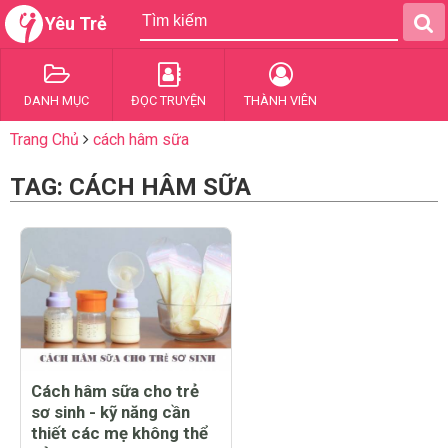
Yêu Trẻ
DANH MỤC
ĐỌC TRUYỆN
THÀNH VIÊN
Trang Chủ
cách hâm sữa
TAG: CÁCH HÂM SỮA
Cách hâm sữa cho trẻ
sơ sinh - kỹ năng cần
thiết các mẹ không thể