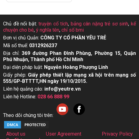
Chủ đề nổi bật:
truyện cổ tích
,
bảng cân nặng trẻ sơ sinh
,
kể
chuyện cho bé
,
ý nghĩa tên
,
chỉ số bmi
Đơn vị chủ Quản:
CÔNG TY CỔ PHẦN YÊU TRẺ
Mã số thuế:
0312926237
Địa chỉ:
369 đường Phan Đình Phùng, Phường 15, Quận
Phú Nhuận, Thành phố Hồ Chí Minh
Đại diện pháp luật:
Nguyễn Hoàng Phượng Linh
Giấy phép:
Giấy phép thiết lập mạng xã hội trên mạng số
555/GP-BTTTT,HN ngày 19/10/2015.
Liên hệ quảng cáo:
info@yeutre.vn
Liên hệ Hotline:
028 66 888 99
Theo dõi chúng tôi trên:
About us
User Agreement
Privacy Policy