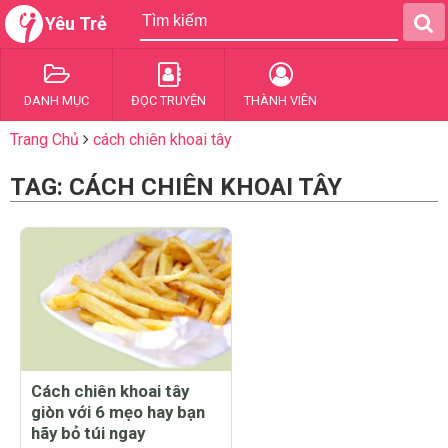
Yêu Trẻ
DANH MỤC
ĐỌC TRUYỆN
THÀNH VIÊN
Trang Chủ
cách chiên khoai tây
TAG: CÁCH CHIÊN KHOAI TÂY
Cách chiên khoai tây
giòn với 6 mẹo hay bạn
hãy bỏ túi ngay