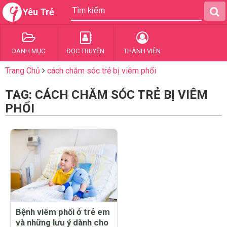
Yêu Trẻ
DANH MỤC
ĐỌC TRUYỆN
THÀNH VIÊN
Trang Chủ
cách chăm sóc trẻ bị viêm phổi
TAG: CÁCH CHĂM SÓC TRẺ BỊ VIÊM
PHỔI
Bệnh viêm phổi ở trẻ em
và những lưu ý dành cho