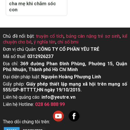
cha mẹ khi chăm sóc
con
Chủ đề nổi bật:
truyện cổ tích
,
bảng cân nặng trẻ sơ sinh
,
kể
chuyện cho bé
,
ý nghĩa tên
,
chỉ số bmi
Đơn vị chủ Quản:
CÔNG TY CỔ PHẦN YÊU TRẺ
Mã số thuế:
0312926237
Địa chỉ:
369 đường Phan Đình Phùng, Phường 15, Quận
Phú Nhuận, Thành phố Hồ Chí Minh
Đại diện pháp luật:
Nguyễn Hoàng Phượng Linh
Giấy phép:
Giấy phép thiết lập mạng xã hội trên mạng số
555/GP-BTTTT,HN ngày 19/10/2015.
Liên hệ quảng cáo:
info@yeutre.vn
Liên hệ Hotline:
028 66 888 99
Theo dõi chúng tôi trên: