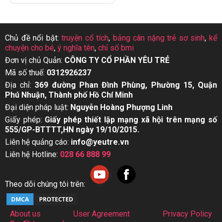
Chủ đề nổi bật:
truyện cổ tích
,
bảng cân nặng trẻ sơ sinh
,
kể
chuyện cho bé
,
ý nghĩa tên
,
chỉ số bmi
Đơn vị chủ Quản:
CÔNG TY CỔ PHẦN YÊU TRẺ
Mã số thuế:
0312926237
Địa chỉ:
369 đường Phan Đình Phùng, Phường 15, Quận
Phú Nhuận, Thành phố Hồ Chí Minh
Đại diện pháp luật:
Nguyễn Hoàng Phượng Linh
Giấy phép:
Giấy phép thiết lập mạng xã hội trên mạng số
555/GP-BTTTT,HN ngày 19/10/2015.
Liên hệ quảng cáo:
info@yeutre.vn
Liên hệ Hotline:
028 66 888 99
Theo dõi chúng tôi trên:
About us
User Agreement
Privacy Policy