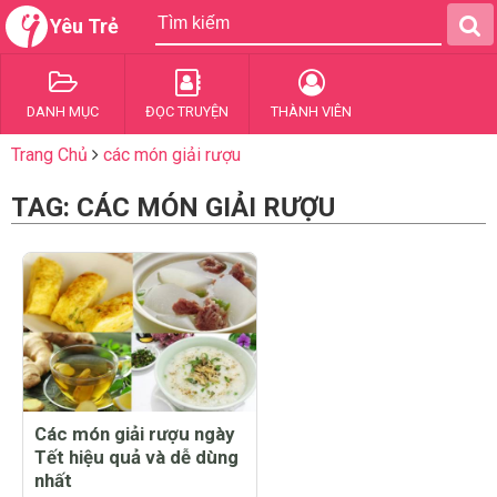
Yêu Trẻ
DANH MỤC
ĐỌC TRUYỆN
THÀNH VIÊN
Trang Chủ
các món giải rượu
TAG: CÁC MÓN GIẢI RƯỢU
Các món giải rượu ngày
Tết hiệu quả và dễ dùng
nhất