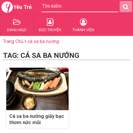
Yêu Trẻ
DANH MỤC
ĐỌC TRUYỆN
THÀNH VIÊN
Trang Chủ
cá sa ba nướng
TAG: CÁ SA BA NƯỚNG
Cá sa ba nướng giấy bạc
thơm nức mũi