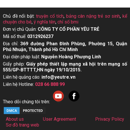
Chủ đề nổi bật:
truyện cổ tích
,
bảng cân nặng trẻ sơ sinh
,
kể
chuyện cho bé
,
ý nghĩa tên
,
chỉ số bmi
Đơn vị chủ Quản:
CÔNG TY CỔ PHẦN YÊU TRẺ
Mã số thuế:
0312926237
Địa chỉ:
369 đường Phan Đình Phùng, Phường 15, Quận
Phú Nhuận, Thành phố Hồ Chí Minh
Đại diện pháp luật:
Nguyễn Hoàng Phượng Linh
Giấy phép:
Giấy phép thiết lập mạng xã hội trên mạng số
555/GP-BTTTT,HN ngày 19/10/2015.
Liên hệ quảng cáo:
info@yeutre.vn
Liên hệ Hotline:
028 66 888 99
Theo dõi chúng tôi trên:
About us
User Agreement
Privacy Policy
Sơ đồ trang web