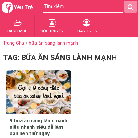
Yêu Trẻ
DANH MỤC
ĐỌC TRUYỆN
THÀNH VIÊN
Trang Chủ
bữa ăn sáng lành mạnh
TAG: BỮA ĂN SÁNG LÀNH MẠNH
9 bữa ăn sáng lành mạnh
siêu nhanh siêu dễ làm
bạn nên thử ngay