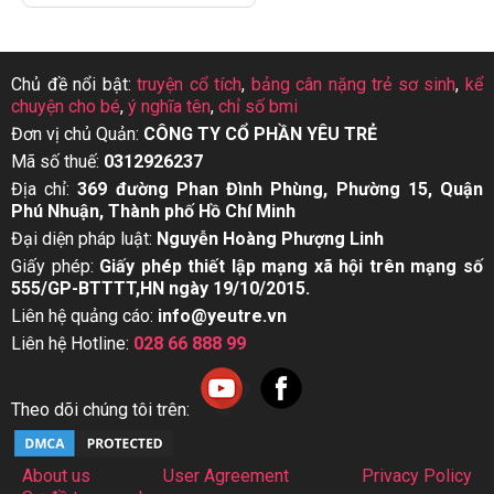
Chủ đề nổi bật:
truyện cổ tích
,
bảng cân nặng trẻ sơ sinh
,
kể
chuyện cho bé
,
ý nghĩa tên
,
chỉ số bmi
Đơn vị chủ Quản:
CÔNG TY CỔ PHẦN YÊU TRẺ
Mã số thuế:
0312926237
Địa chỉ:
369 đường Phan Đình Phùng, Phường 15, Quận
Phú Nhuận, Thành phố Hồ Chí Minh
Đại diện pháp luật:
Nguyễn Hoàng Phượng Linh
Giấy phép:
Giấy phép thiết lập mạng xã hội trên mạng số
555/GP-BTTTT,HN ngày 19/10/2015.
Liên hệ quảng cáo:
info@yeutre.vn
Liên hệ Hotline:
028 66 888 99
Theo dõi chúng tôi trên:
About us
User Agreement
Privacy Policy