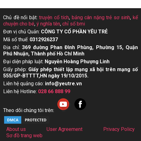
Chủ đề nổi bật:
truyện cổ tích
,
bảng cân nặng trẻ sơ sinh
,
kể
chuyện cho bé
,
ý nghĩa tên
,
chỉ số bmi
Đơn vị chủ Quản:
CÔNG TY CỔ PHẦN YÊU TRẺ
Mã số thuế:
0312926237
Địa chỉ:
369 đường Phan Đình Phùng, Phường 15, Quận
Phú Nhuận, Thành phố Hồ Chí Minh
Đại diện pháp luật:
Nguyễn Hoàng Phượng Linh
Giấy phép:
Giấy phép thiết lập mạng xã hội trên mạng số
555/GP-BTTTT,HN ngày 19/10/2015.
Liên hệ quảng cáo:
info@yeutre.vn
Liên hệ Hotline:
028 66 888 99
Theo dõi chúng tôi trên:
About us
User Agreement
Privacy Policy
Sơ đồ trang web