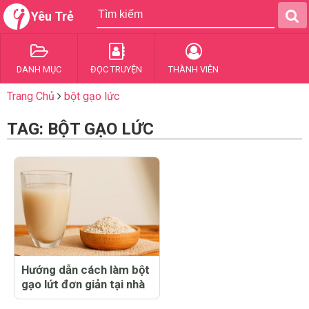
Yêu Trẻ
DANH MỤC
ĐỌC TRUYỆN
THÀNH VIÊN
Trang Chủ
bột gạo lức
TAG: BỘT GẠO LỨC
Hướng dẫn cách làm bột
gạo lứt đơn giản tại nhà