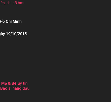
tên
,
chỉ số bmi
Hồ Chí Minh
gày 19/10/2015.
 Mẹ & Bé uy tín
 Bác sĩ hàng đầu