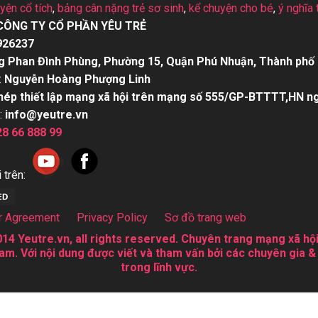
uyện cổ tích
,
bảng cân nặng trẻ sơ sinh
,
kể chuyện cho bé
,
ý nghĩa 
CÔNG TY CỔ PHẦN YÊU TRẺ
926237
g Phan Đình Phùng, Phường 15, Quận Phú Nhuận, Thành phố 
:
Nguyễn Hoàng Phượng Linh
hép thiết lập mạng xã hội trên mạng số 555/GP-BTTTT,HN n
:
info@yeutre.vn
28 66 888 99
 trên:
r Agreement
Privacy Policy
Sơ đồ trang web
14 Yeutre.vn, all rights reserved. Chuyên trang mạng xã hội
am. Với nội dung được viết và tham vấn bởi các chuyên gia &
trong lĩnh vực.