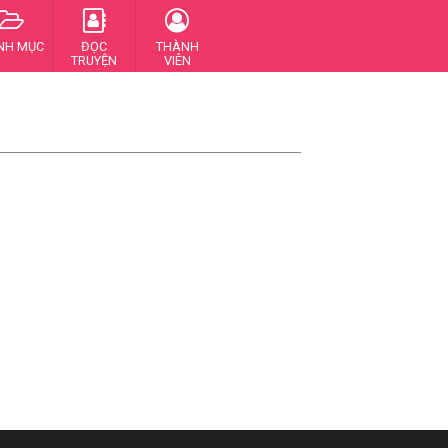
NH MỤC
ĐỌC
THÀNH
TRUYỆN
VIÊN