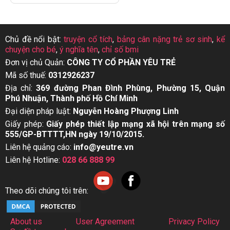
Chủ đề nổi bật:
truyện cổ tích
,
bảng cân nặng trẻ sơ sinh
,
kể
chuyện cho bé
,
ý nghĩa tên
,
chỉ số bmi
Đơn vị chủ Quản:
CÔNG TY CỔ PHẦN YÊU TRẺ
Mã số thuế:
0312926237
Địa chỉ:
369 đường Phan Đình Phùng, Phường 15, Quận
Phú Nhuận, Thành phố Hồ Chí Minh
Đại diện pháp luật:
Nguyễn Hoàng Phượng Linh
Giấy phép:
Giấy phép thiết lập mạng xã hội trên mạng số
555/GP-BTTTT,HN ngày 19/10/2015.
Liên hệ quảng cáo:
info@yeutre.vn
Liên hệ Hotline:
028 66 888 99
Theo dõi chúng tôi trên:
About us
User Agreement
Privacy Policy