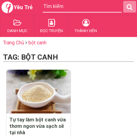
Yêu Trẻ
DANH MỤC
ĐỌC TRUYỆN
THÀNH VIÊN
Trang Chủ
bột canh
TAG: BỘT CANH
Tự tay làm bột canh vừa
thơm ngon vừa sạch sẽ
tại nhà