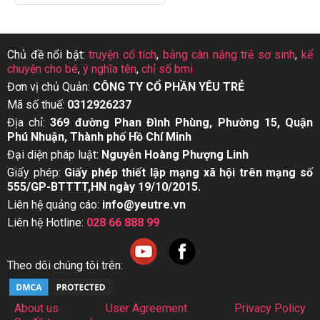
Chủ đề nổi bật:
truyện cổ tích
,
bảng cân nặng trẻ sơ sinh
,
kể
chuyện cho bé
,
ý nghĩa tên
,
chỉ số bmi
Đơn vị chủ Quản:
CÔNG TY CỔ PHẦN YÊU TRẺ
Mã số thuế:
0312926237
Địa chỉ:
369 đường Phan Đình Phùng, Phường 15, Quận
Phú Nhuận, Thành phố Hồ Chí Minh
Đại diện pháp luật:
Nguyễn Hoàng Phượng Linh
Giấy phép:
Giấy phép thiết lập mạng xã hội trên mạng số
555/GP-BTTTT,HN ngày 19/10/2015.
Liên hệ quảng cáo:
info@yeutre.vn
Liên hệ Hotline:
028 66 888 99
Theo dõi chúng tôi trên:
About us
User Agreement
Privacy Policy