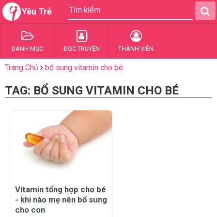
Yêu Trẻ
DANH MỤC
ĐỌC TRUYỆN
THÀNH VIÊN
Trang Chủ
bổ sung vitamin cho bé
TAG: BỔ SUNG VITAMIN CHO BÉ
Vitamin tổng hợp cho bé
- khi nào mẹ nên bổ sung
cho con