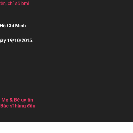
tên
,
chỉ số bmi
Hồ Chí Minh
gày 19/10/2015.
 Mẹ & Bé uy tín
 Bác sĩ hàng đầu