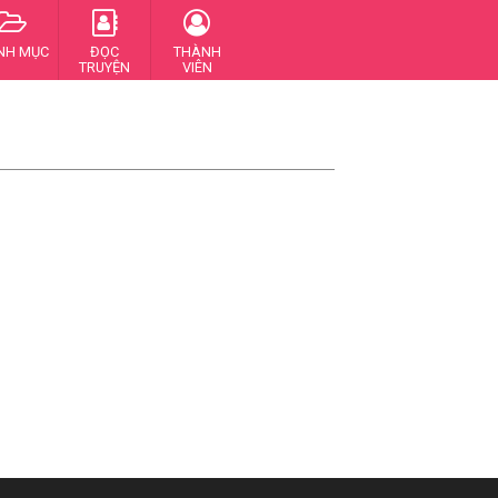
NH MỤC
ĐỌC
THÀNH
TRUYỆN
VIÊN