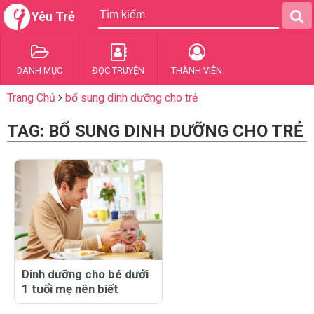
Yêu Trẻ
DANH MỤC
ĐỌC TRUYỆN
THÀNH VIÊN
Trang Chủ
bổ sung dinh dưỡng cho trẻ
TAG: BỔ SUNG DINH DƯỠNG CHO TRẺ
Dinh dưỡng cho bé dưới
1 tuổi mẹ nên biết