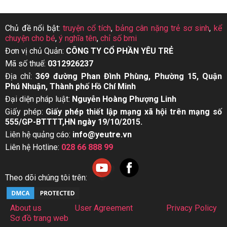
Chủ đề nổi bật:
truyện cổ tích
,
bảng cân nặng trẻ sơ sinh
,
kể
chuyện cho bé
,
ý nghĩa tên
,
chỉ số bmi
Đơn vị chủ Quản:
CÔNG TY CỔ PHẦN YÊU TRẺ
Mã số thuế:
0312926237
Địa chỉ:
369 đường Phan Đình Phùng, Phường 15, Quận
Phú Nhuận, Thành phố Hồ Chí Minh
Đại diện pháp luật:
Nguyễn Hoàng Phượng Linh
Giấy phép:
Giấy phép thiết lập mạng xã hội trên mạng số
555/GP-BTTTT,HN ngày 19/10/2015.
Liên hệ quảng cáo:
info@yeutre.vn
Liên hệ Hotline:
028 66 888 99
Theo dõi chúng tôi trên:
About us
User Agreement
Privacy Policy
Sơ đồ trang web