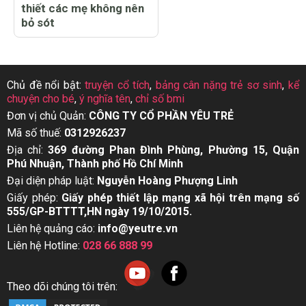
thiết các mẹ không nên
bỏ sót
Chủ đề nổi bật:
truyện cổ tích
,
bảng cân nặng trẻ sơ sinh
,
kể
chuyện cho bé
,
ý nghĩa tên
,
chỉ số bmi
Đơn vị chủ Quản:
CÔNG TY CỔ PHẦN YÊU TRẺ
Mã số thuế:
0312926237
Địa chỉ:
369 đường Phan Đình Phùng, Phường 15, Quận
Phú Nhuận, Thành phố Hồ Chí Minh
Đại diện pháp luật:
Nguyễn Hoàng Phượng Linh
Giấy phép:
Giấy phép thiết lập mạng xã hội trên mạng số
555/GP-BTTTT,HN ngày 19/10/2015.
Liên hệ quảng cáo:
info@yeutre.vn
Liên hệ Hotline:
028 66 888 99
Theo dõi chúng tôi trên: