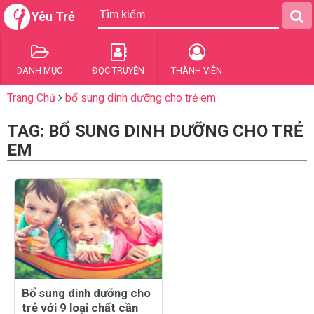
Yêu Trẻ
DANH MỤC
ĐỌC TRUYỆN
THÀNH VIÊN
Trang Chủ
bổ sung dinh dưỡng cho trẻ em
TAG: BỔ SUNG DINH DƯỠNG CHO TRẺ
EM
Bổ sung dinh dưỡng cho
trẻ với 9 loại chất cần