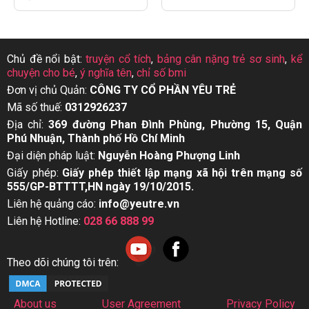
Chủ đề nổi bật:
truyện cổ tích
,
bảng cân nặng trẻ sơ sinh
,
kể
chuyện cho bé
,
ý nghĩa tên
,
chỉ số bmi
Đơn vị chủ Quản:
CÔNG TY CỔ PHẦN YÊU TRẺ
Mã số thuế:
0312926237
Địa chỉ:
369 đường Phan Đình Phùng, Phường 15, Quận
Phú Nhuận, Thành phố Hồ Chí Minh
Đại diện pháp luật:
Nguyễn Hoàng Phượng Linh
Giấy phép:
Giấy phép thiết lập mạng xã hội trên mạng số
555/GP-BTTTT,HN ngày 19/10/2015.
Liên hệ quảng cáo:
info@yeutre.vn
Liên hệ Hotline:
028 66 888 99
Theo dõi chúng tôi trên:
About us
User Agreement
Privacy Policy