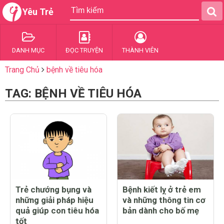
Yêu Trẻ
DANH MỤC
ĐỌC TRUYỆN
THÀNH VIÊN
Trang Chủ
bệnh về tiêu hóa
TAG: BỆNH VỀ TIÊU HÓA
Trẻ chướng bụng và
Bệnh kiết lỵ ở trẻ em
những giải pháp hiệu
và những thông tin cơ
quả giúp con tiêu hóa
bản dành cho bố mẹ
tốt