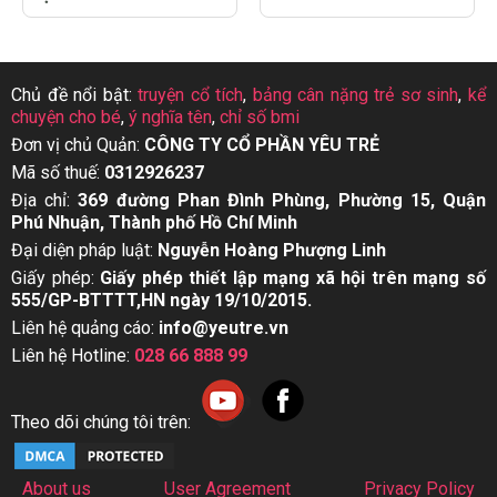
Chủ đề nổi bật:
truyện cổ tích
,
bảng cân nặng trẻ sơ sinh
,
kể
chuyện cho bé
,
ý nghĩa tên
,
chỉ số bmi
Đơn vị chủ Quản:
CÔNG TY CỔ PHẦN YÊU TRẺ
Mã số thuế:
0312926237
Địa chỉ:
369 đường Phan Đình Phùng, Phường 15, Quận
Phú Nhuận, Thành phố Hồ Chí Minh
Đại diện pháp luật:
Nguyễn Hoàng Phượng Linh
Giấy phép:
Giấy phép thiết lập mạng xã hội trên mạng số
555/GP-BTTTT,HN ngày 19/10/2015.
Liên hệ quảng cáo:
info@yeutre.vn
Liên hệ Hotline:
028 66 888 99
Theo dõi chúng tôi trên:
About us
User Agreement
Privacy Policy