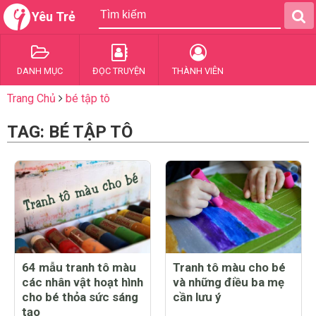
Yêu Trẻ
DANH MỤC
ĐỌC TRUYỆN
THÀNH VIÊN
Trang Chủ
bé tập tô
TAG: BÉ TẬP TÔ
64 mẫu tranh tô màu
Tranh tô màu cho bé
các nhân vật hoạt hình
và những điều ba mẹ
cho bé thỏa sức sáng
cần lưu ý
tạo