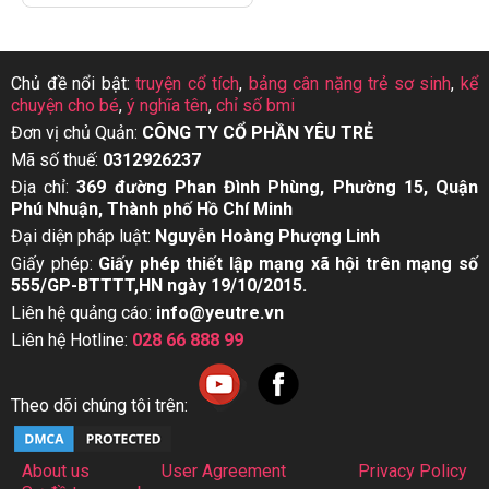
Chủ đề nổi bật:
truyện cổ tích
,
bảng cân nặng trẻ sơ sinh
,
kể
chuyện cho bé
,
ý nghĩa tên
,
chỉ số bmi
Đơn vị chủ Quản:
CÔNG TY CỔ PHẦN YÊU TRẺ
Mã số thuế:
0312926237
Địa chỉ:
369 đường Phan Đình Phùng, Phường 15, Quận
Phú Nhuận, Thành phố Hồ Chí Minh
Đại diện pháp luật:
Nguyễn Hoàng Phượng Linh
Giấy phép:
Giấy phép thiết lập mạng xã hội trên mạng số
555/GP-BTTTT,HN ngày 19/10/2015.
Liên hệ quảng cáo:
info@yeutre.vn
Liên hệ Hotline:
028 66 888 99
Theo dõi chúng tôi trên:
About us
User Agreement
Privacy Policy