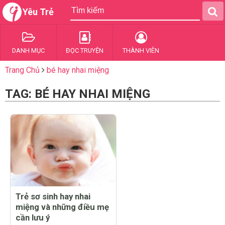
Yêu Trẻ
DANH MỤC
ĐỌC TRUYỆN
THÀNH VIÊN
Trang Chủ
bé hay nhai miệng
TAG: BÉ HAY NHAI MIỆNG
Trẻ sơ sinh hay nhai
miệng và những điều mẹ
cần lưu ý