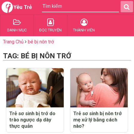
Yêu Trẻ
DANH MỤC
ĐỌC TRUYỆN
THÀNH VIÊN
Trang Chủ
bé bị nôn trớ
TAG: BÉ BỊ NÔN TRỚ
Trẻ sơ sinh bị trớ do
Trẻ sơ sinh bị nôn trớ
trào ngược dạ dày
mẹ xử lý bằng cách
thực quản
nào?