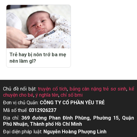
Trẻ hay bị nôn trớ ba mẹ
nên làm gì?
Chủ đề nổi bật:
truyện cổ tích
,
bảng cân nặng trẻ sơ sinh
,
kể
chuyện cho bé
,
ý nghĩa tên
,
chỉ số bmi
Đơn vị chủ Quản:
CÔNG TY CỔ PHẦN YÊU TRẺ
Mã số thuế:
0312926237
Địa chỉ:
369 đường Phan Đình Phùng, Phường 15, Quận
Phú Nhuận, Thành phố Hồ Chí Minh
Đại diện pháp luật:
Nguyễn Hoàng Phượng Linh