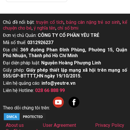
Chủ đề nổi bật:
truyện cổ tích
,
bảng cân nặng trẻ sơ sinh
,
kể
chuyện cho bé
,
ý nghĩa tên
,
chỉ số bmi
Đơn vị chủ Quản:
CÔNG TY CỔ PHẦN YÊU TRẺ
Mã số thuế:
0312926237
Địa chỉ:
369 đường Phan Đình Phùng, Phường 15, Quận
Phú Nhuận, Thành phố Hồ Chí Minh
Đại diện pháp luật:
Nguyễn Hoàng Phượng Linh
Giấy phép:
Giấy phép thiết lập mạng xã hội trên mạng số
555/GP-BTTTT,HN ngày 19/10/2015.
Liên hệ quảng cáo:
info@yeutre.vn
Liên hệ Hotline:
028 66 888 99
Theo dõi chúng tôi trên:
About us
User Agreement
Privacy Policy