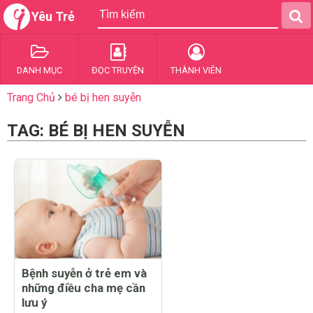
Yêu Trẻ
DANH MỤC
ĐỌC TRUYỆN
THÀNH VIÊN
Trang Chủ
bé bị hen suyễn
TAG: BÉ BỊ HEN SUYỄN
Bệnh suyễn ở trẻ em và
những điều cha mẹ cần
lưu ý