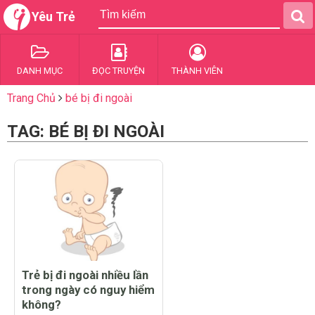
Yêu Trẻ
DANH MỤC
ĐỌC TRUYỆN
THÀNH VIÊN
Trang Chủ
bé bị đi ngoài
TAG: BÉ BỊ ĐI NGOÀI
Trẻ bị đi ngoài nhiều lần
trong ngày có nguy hiểm
không?