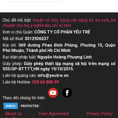
Chủ đề nổi bật:
truyện cổ tích
,
bảng cân nặng trẻ sơ sinh
,
kể
chuyện cho bé
,
ý nghĩa tên
,
chỉ số bmi
Đơn vị chủ Quản:
CÔNG TY CỔ PHẦN YÊU TRẺ
Mã số thuế:
0312926237
Địa chỉ:
369 đường Phan Đình Phùng, Phường 15, Quận
Phú Nhuận, Thành phố Hồ Chí Minh
Đại diện pháp luật:
Nguyễn Hoàng Phượng Linh
Giấy phép:
Giấy phép thiết lập mạng xã hội trên mạng số
555/GP-BTTTT,HN ngày 19/10/2015.
Liên hệ quảng cáo:
info@yeutre.vn
Liên hệ Hotline:
028 66 888 99
Theo dõi chúng tôi trên:
About us
User Agreement
Privacy Policy