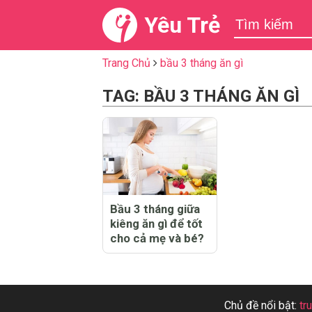
Yêu Trẻ
Trang Chủ
bầu 3 tháng ăn gì
TAG: BẦU 3 THÁNG ĂN GÌ
Bầu 3 tháng giữa
kiêng ăn gì để tốt
cho cả mẹ và bé?
Chủ đề nổi bật:
tr