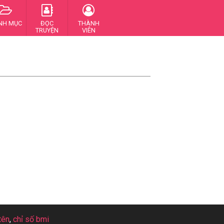
NH MỤC
ĐỌC
THÀNH
TRUYỆN
VIÊN
tên
,
chỉ số bmi