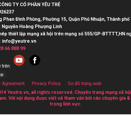
CÔNG TY CỔ PHẦN YÊU TRẺ
926237
g Phan Đình Phùng, Phường 15, Quận Phú Nhuận, Thành phố 
:
Nguyễn Hoàng Phượng Linh
hép thiết lập mạng xã hội trên mạng số 555/GP-BTTTT,HN n
:
info@yeutre.vn
28 66 888 99
 trên:
r Agreement
Privacy Policy
Sơ đồ trang web
14 Yeutre.vn, all rights reserved. Chuyên trang mạng xã hội
am. Với nội dung được viết và tham vấn bởi các chuyên gia &
trong lĩnh vực.