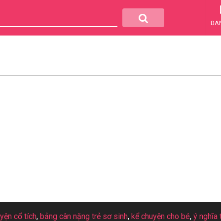
DA
uyện cổ tích
,
bảng cân nặng trẻ sơ sinh
,
kể chuyện cho bé
,
ý nghĩa 