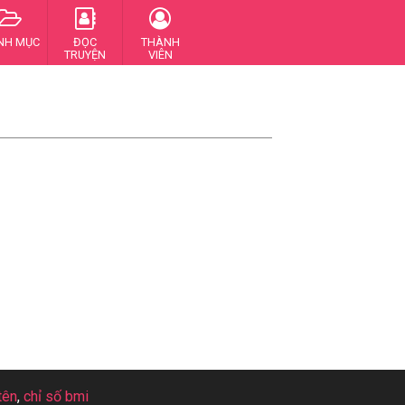
NH MỤC
ĐỌC
THÀNH
TRUYỆN
VIÊN
tên
,
chỉ số bmi