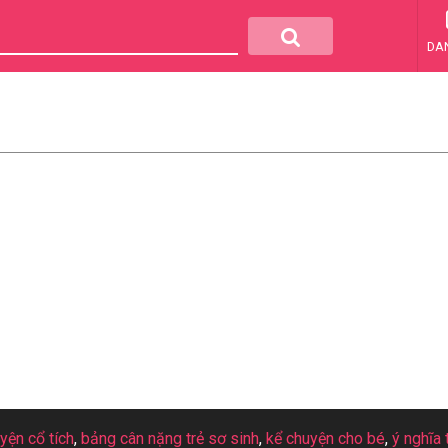
DA
uyện cổ tích
,
bảng cân nặng trẻ sơ sinh
,
kể chuyện cho bé
,
ý nghĩa 