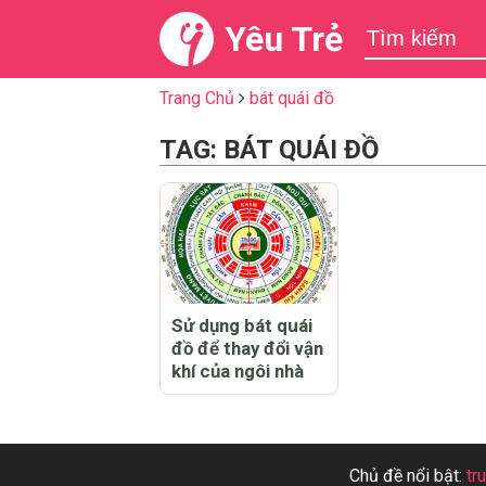
Yêu Trẻ
Trang Chủ
bát quái đồ
TAG: BÁT QUÁI ĐỒ
Sử dụng bát quái
đồ để thay đổi vận
khí của ngôi nhà
Chủ đề nổi bật:
tr