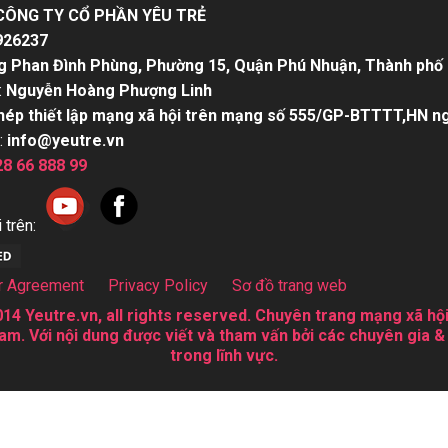
CÔNG TY CỔ PHẦN YÊU TRẺ
926237
g Phan Đình Phùng, Phường 15, Quận Phú Nhuận, Thành phố 
:
Nguyễn Hoàng Phượng Linh
hép thiết lập mạng xã hội trên mạng số 555/GP-BTTTT,HN n
:
info@yeutre.vn
28 66 888 99
 trên:
r Agreement
Privacy Policy
Sơ đồ trang web
14 Yeutre.vn, all rights reserved. Chuyên trang mạng xã hội
am. Với nội dung được viết và tham vấn bởi các chuyên gia &
trong lĩnh vực.