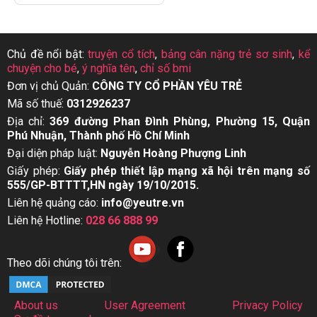
Chủ đề nổi bật:
truyện cổ tích
,
bảng cân nặng trẻ sơ sinh
,
kể
chuyện cho bé
,
ý nghĩa tên
,
chỉ số bmi
Đơn vị chủ Quản:
CÔNG TY CỔ PHẦN YÊU TRẺ
Mã số thuế:
0312926237
Địa chỉ:
369 đường Phan Đình Phùng, Phường 15, Quận
Phú Nhuận, Thành phố Hồ Chí Minh
Đại diện pháp luật:
Nguyễn Hoàng Phượng Linh
Giấy phép:
Giấy phép thiết lập mạng xã hội trên mạng số
555/GP-BTTTT,HN ngày 19/10/2015.
Liên hệ quảng cáo:
info@yeutre.vn
Liên hệ Hotline:
028 66 888 99
Theo dõi chúng tôi trên:
About us
User Agreement
Privacy Policy