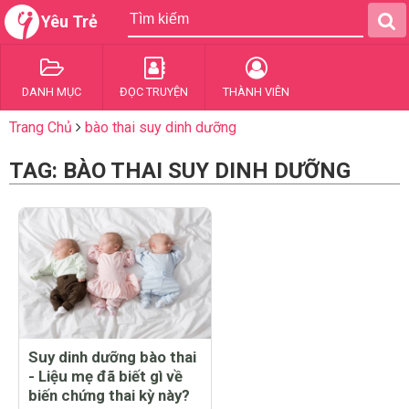
Yêu Trẻ
DANH MỤC
ĐỌC TRUYỆN
THÀNH VIÊN
Trang Chủ
bào thai suy dinh dưỡng
TAG: BÀO THAI SUY DINH DƯỠNG
Suy dinh dưỡng bào thai
- Liệu mẹ đã biết gì về
biến chứng thai kỳ này?