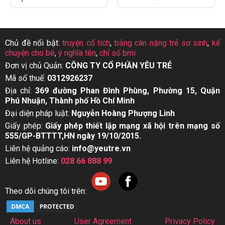
Chủ đề nổi bật:
truyện cổ tích
,
bảng cân nặng trẻ sơ sinh
,
kể
chuyện cho bé
,
ý nghĩa tên
,
chỉ số bmi
Đơn vị chủ Quản:
CÔNG TY CỔ PHẦN YÊU TRẺ
Mã số thuế:
0312926237
Địa chỉ:
369 đường Phan Đình Phùng, Phường 15, Quận
Phú Nhuận, Thành phố Hồ Chí Minh
Đại diện pháp luật:
Nguyễn Hoàng Phượng Linh
Giấy phép:
Giấy phép thiết lập mạng xã hội trên mạng số
555/GP-BTTTT,HN ngày 19/10/2015.
Liên hệ quảng cáo:
info@yeutre.vn
Liên hệ Hotline:
028 66 888 99
Theo dõi chúng tôi trên:
About us
User Agreement
Privacy Policy