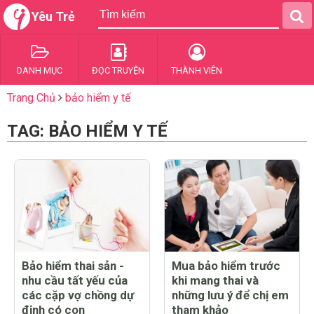
Yêu Trẻ
DANH MỤC
ĐỌC TRUYỆN
THÀNH VIÊN
Trang Chủ
bảo hiểm y tế
TAG: BẢO HIỂM Y TẾ
Bảo hiểm thai sản -
Mua bảo hiểm trước
nhu cầu tất yếu của
khi mang thai và
các cặp vợ chồng dự
những lưu ý để chị em
định có con
tham khảo