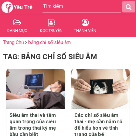
Yêu Trẻ
DANH MỤC
ĐỌC TRUYỆN
THÀNH VIÊN
Trang Chủ
bảng chỉ số siêu âm
TAG: BẢNG CHỈ SỐ SIÊU ÂM
Siêu âm thai và tầm
Các chỉ số siêu âm
quan trọng của siêu
thai - mẹ cần nắm rõ
âm trong thai kỳ mẹ
để hiểu hơn về tình
bầu cần biết
trạng của bé