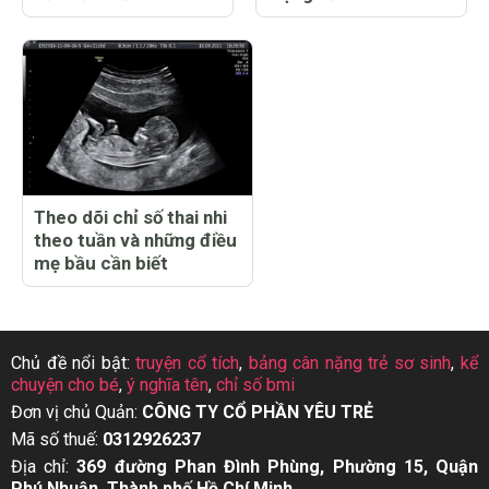
Theo dõi chỉ số thai nhi
theo tuần và những điều
mẹ bầu cần biết
Chủ đề nổi bật:
truyện cổ tích
,
bảng cân nặng trẻ sơ sinh
,
kể
chuyện cho bé
,
ý nghĩa tên
,
chỉ số bmi
Đơn vị chủ Quản:
CÔNG TY CỔ PHẦN YÊU TRẺ
Mã số thuế:
0312926237
Địa chỉ:
369 đường Phan Đình Phùng, Phường 15, Quận
Phú Nhuận, Thành phố Hồ Chí Minh