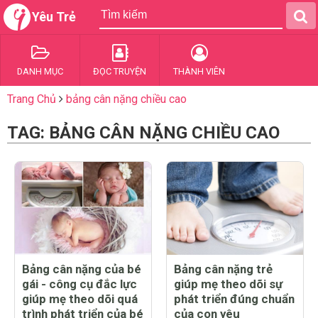
Yêu Trẻ
DANH MỤC
ĐỌC TRUYỆN
THÀNH VIÊN
Trang Chủ
bảng cân nặng chiều cao
TAG: BẢNG CÂN NẶNG CHIỀU CAO
Bảng cân nặng của bé
Bảng cân nặng trẻ
gái - công cụ đắc lực
giúp mẹ theo dõi sự
giúp mẹ theo dõi quá
phát triển đúng chuẩn
trình phát triển của bé
của con yêu