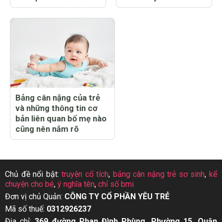
Bảng cân nặng của trẻ
và những thông tin cơ
bản liên quan bố mẹ nào
cũng nên nắm rõ
Chủ đề nổi bật:
truyện cổ tích
,
bảng cân nặng trẻ sơ sinh
,
kể
chuyện cho bé
,
ý nghĩa tên
,
chỉ số bmi
Đơn vị chủ Quản:
CÔNG TY CỔ PHẦN YÊU TRẺ
Mã số thuế:
0312926237
Địa chỉ:
369 đường Phan Đình Phùng, Phường 15, Quận