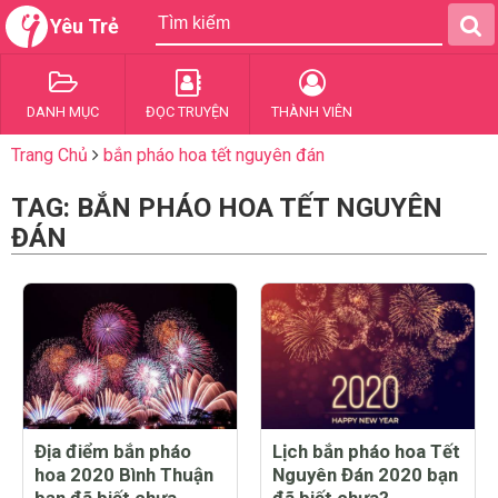
Yêu Trẻ
DANH MỤC
ĐỌC TRUYỆN
THÀNH VIÊN
Trang Chủ
bắn pháo hoa tết nguyên đán
TAG: BẮN PHÁO HOA TẾT NGUYÊN
ĐÁN
Địa điểm bắn pháo
Lịch bắn pháo hoa Tết
hoa 2020 Bình Thuận
Nguyên Đán 2020 bạn
bạn đã biết chưa
đã biết chưa?