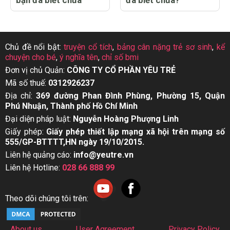
Chủ đề nổi bật:
truyện cổ tích
,
bảng cân nặng trẻ sơ sinh
,
kể
chuyện cho bé
,
ý nghĩa tên
,
chỉ số bmi
Đơn vị chủ Quản:
CÔNG TY CỔ PHẦN YÊU TRẺ
Mã số thuế:
0312926237
Địa chỉ:
369 đường Phan Đình Phùng, Phường 15, Quận
Phú Nhuận, Thành phố Hồ Chí Minh
Đại diện pháp luật:
Nguyễn Hoàng Phượng Linh
Giấy phép:
Giấy phép thiết lập mạng xã hội trên mạng số
555/GP-BTTTT,HN ngày 19/10/2015.
Liên hệ quảng cáo:
info@yeutre.vn
Liên hệ Hotline:
028 66 888 99
Theo dõi chúng tôi trên:
About us
User Agreement
Privacy Policy