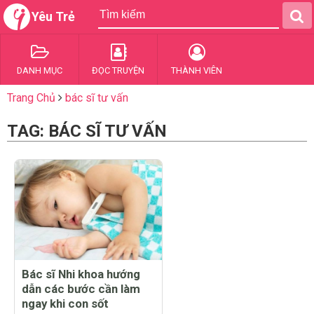
Yêu Trẻ
DANH MỤC
ĐỌC TRUYỆN
THÀNH VIÊN
Trang Chủ
bác sĩ tư vấn
TAG: BÁC SĨ TƯ VẤN
Bác sĩ Nhi khoa hướng
dẫn các bước cần làm
ngay khi con sốt