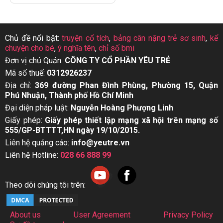
Chủ đề nổi bật:
truyện cổ tích
,
bảng cân nặng trẻ sơ sinh
,
kể
chuyện cho bé
,
ý nghĩa tên
,
chỉ số bmi
Đơn vị chủ Quản:
CÔNG TY CỔ PHẦN YÊU TRẺ
Mã số thuế:
0312926237
Địa chỉ:
369 đường Phan Đình Phùng, Phường 15, Quận
Phú Nhuận, Thành phố Hồ Chí Minh
Đại diện pháp luật:
Nguyễn Hoàng Phượng Linh
Giấy phép:
Giấy phép thiết lập mạng xã hội trên mạng số
555/GP-BTTTT,HN ngày 19/10/2015.
Liên hệ quảng cáo:
info@yeutre.vn
Liên hệ Hotline:
028 66 888 99
Theo dõi chúng tôi trên:
About us
User Agreement
Privacy Policy