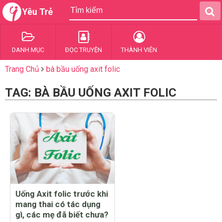
Yêu Trẻ
DANH MỤC
ĐỌC TRUYỆN
THÀNH VIÊN
Trang Chủ
bà bầu uống axit folic
TAG: BÀ BẦU UỐNG AXIT FOLIC
Uống Axit folic trước khi
mang thai có tác dụng
gì, các mẹ đã biết chưa?