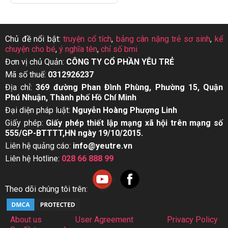
Chủ đề nổi bật:
truyện cổ tích
,
bảng cân nặng trẻ sơ sinh
,
kể
chuyện cho bé
,
ý nghĩa tên
,
chỉ số bmi
Đơn vị chủ Quản:
CÔNG TY CỔ PHẦN YÊU TRẺ
Mã số thuế:
0312926237
Địa chỉ:
369 đường Phan Đình Phùng, Phường 15, Quận
Phú Nhuận, Thành phố Hồ Chí Minh
Đại diện pháp luật:
Nguyễn Hoàng Phượng Linh
Giấy phép:
Giấy phép thiết lập mạng xã hội trên mạng số
555/GP-BTTTT,HN ngày 19/10/2015.
Liên hệ quảng cáo:
info@yeutre.vn
Liên hệ Hotline:
028 66 888 99
Theo dõi chúng tôi trên:
About us
User Agreement
Privacy Policy