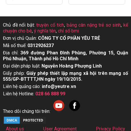
Chủ đề nổi bật:
truyện cổ tích
,
bảng cân nặng trẻ sơ sinh
,
kể
chuyện cho bé
,
ý nghĩa tên
,
chỉ số bmi
Đơn vị chủ Quản:
CÔNG TY CỔ PHẦN YÊU TRẺ
Mã số thuế:
0312926237
Địa chỉ:
369 đường Phan Đình Phùng, Phường 15, Quận
Phú Nhuận, Thành phố Hồ Chí Minh
Đại diện pháp luật:
Nguyễn Hoàng Phượng Linh
Giấy phép:
Giấy phép thiết lập mạng xã hội trên mạng số
555/GP-BTTTT,HN ngày 19/10/2015.
Liên hệ quảng cáo:
info@yeutre.vn
Liên hệ Hotline:
028 66 888 99
Theo dõi chúng tôi trên:
About us
User Agreement
Privacy Policy