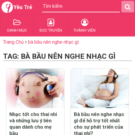
Yêu Trẻ
DANH MỤC
ĐỌC TRUYỆN
THÀNH VIÊN
Trang Chủ
bà bầu nên nghe nhạc gì
TAG: BÀ BẦU NÊN NGHE NHẠC GÌ
Nhạc tốt cho thai nhi
Bà bầu nên nghe nhạc
và những lưu ý liên
gì để hỗ trợ tốt nhất
quan dành cho mẹ
cho sự phát triển của
bầu
thai nhi?