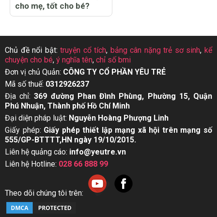
cho mẹ, tốt cho bé?
Chủ đề nổi bật:
truyện cổ tích
,
bảng cân nặng trẻ sơ sinh
,
kể
chuyện cho bé
,
ý nghĩa tên
,
chỉ số bmi
Đơn vị chủ Quản:
CÔNG TY CỔ PHẦN YÊU TRẺ
Mã số thuế:
0312926237
Địa chỉ:
369 đường Phan Đình Phùng, Phường 15, Quận
Phú Nhuận, Thành phố Hồ Chí Minh
Đại diện pháp luật:
Nguyễn Hoàng Phượng Linh
Giấy phép:
Giấy phép thiết lập mạng xã hội trên mạng số
555/GP-BTTTT,HN ngày 19/10/2015.
Liên hệ quảng cáo:
info@yeutre.vn
Liên hệ Hotline:
028 66 888 99
Theo dõi chúng tôi trên: