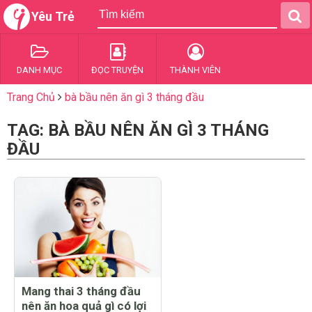
Yêu Trẻ
DANH MỤC
ĐỌC TRUYỆN
THÀNH VIÊN
Trang Chủ
bà bầu nên ăn gì 3 tháng đầu
TAG: BÀ BẦU NÊN ĂN GÌ 3 THÁNG
ĐẦU
Mang thai 3 tháng đầu
nên ăn hoa quả gì có lợi