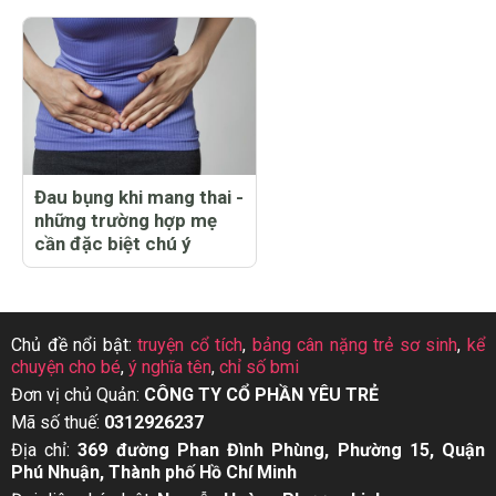
Đau bụng khi mang thai -
những trường hợp mẹ
cần đặc biệt chú ý
Chủ đề nổi bật:
truyện cổ tích
,
bảng cân nặng trẻ sơ sinh
,
kể
chuyện cho bé
,
ý nghĩa tên
,
chỉ số bmi
Đơn vị chủ Quản:
CÔNG TY CỔ PHẦN YÊU TRẺ
Mã số thuế:
0312926237
Địa chỉ:
369 đường Phan Đình Phùng, Phường 15, Quận
Phú Nhuận, Thành phố Hồ Chí Minh