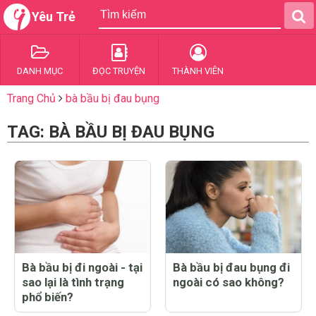
Yêu Trẻ
DANH MỤC
ĐỌC TRUYỆN
THÀNH VIÊN
Trang Chủ
bà bầu bị đau bụng
TAG: BÀ BẦU BỊ ĐAU BỤNG
Bà bầu bị đi ngoài - tại
Bà bầu bị đau bụng đi
sao lại là tình trạng
ngoài có sao không?
phổ biến?