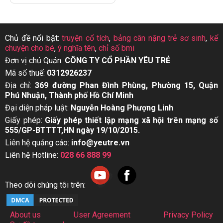
Chủ đề nổi bật:
truyện cổ tích
,
bảng cân nặng trẻ sơ sinh
,
kể
chuyện cho bé
,
ý nghĩa tên
,
chỉ số bmi
Đơn vị chủ Quản:
CÔNG TY CỔ PHẦN YÊU TRẺ
Mã số thuế:
0312926237
Địa chỉ:
369 đường Phan Đình Phùng, Phường 15, Quận
Phú Nhuận, Thành phố Hồ Chí Minh
Đại diện pháp luật:
Nguyễn Hoàng Phượng Linh
Giấy phép:
Giấy phép thiết lập mạng xã hội trên mạng số
555/GP-BTTTT,HN ngày 19/10/2015.
Liên hệ quảng cáo:
info@yeutre.vn
Liên hệ Hotline:
028 66 888 99
Theo dõi chúng tôi trên:
About us
User Agreement
Privacy Policy