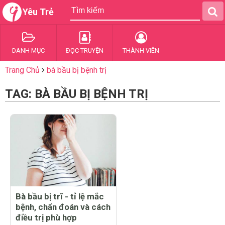
Yêu Trẻ
DANH MỤC
ĐỌC TRUYỆN
THÀNH VIÊN
Trang Chủ
bà bầu bị bệnh trị
TAG: BÀ BẦU BỊ BỆNH TRỊ
Bà bầu bị trĩ - tỉ lệ mắc
bệnh, chẩn đoán và cách
điều trị phù hợp