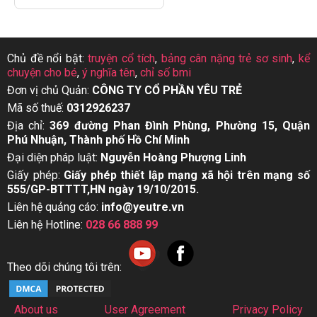
Chủ đề nổi bật:
truyện cổ tích
,
bảng cân nặng trẻ sơ sinh
,
kể
chuyện cho bé
,
ý nghĩa tên
,
chỉ số bmi
Đơn vị chủ Quản:
CÔNG TY CỔ PHẦN YÊU TRẺ
Mã số thuế:
0312926237
Địa chỉ:
369 đường Phan Đình Phùng, Phường 15, Quận
Phú Nhuận, Thành phố Hồ Chí Minh
Đại diện pháp luật:
Nguyễn Hoàng Phượng Linh
Giấy phép:
Giấy phép thiết lập mạng xã hội trên mạng số
555/GP-BTTTT,HN ngày 19/10/2015.
Liên hệ quảng cáo:
info@yeutre.vn
Liên hệ Hotline:
028 66 888 99
Theo dõi chúng tôi trên:
About us
User Agreement
Privacy Policy