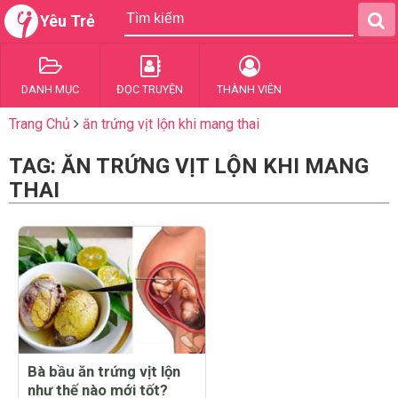
Yêu Trẻ
DANH MỤC
ĐỌC TRUYỆN
THÀNH VIÊN
Trang Chủ
ăn trứng vịt lộn khi mang thai
TAG: ĂN TRỨNG VỊT LỘN KHI MANG
THAI
Bà bầu ăn trứng vịt lộn
như thế nào mới tốt?