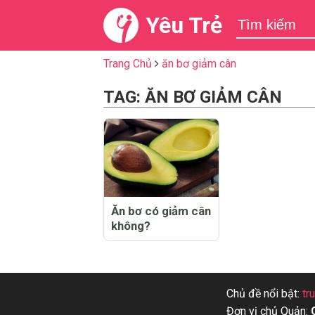
Yêu Trẻ
Trang Chủ
ăn bơ giảm cân
TAG: ĂN BƠ GIẢM CÂN
Ăn bơ có giảm cân
không?
Chủ đề nổi bật:
tr
Đơn vị chủ Quản: