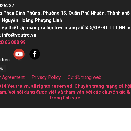
926237
g Phan Đình Phùng, Phường 15, Quận Phú Nhuận, Thành phố 
:
Nguyễn Hoàng Phượng Linh
hép thiết lập mạng xã hội trên mạng số 555/GP-BTTTT,HN n
:
info@yeutre.vn
28 66 888 99
 trên:
r Agreement
Privacy Policy
Sơ đồ trang web
14 Yeutre.vn, all rights reserved. Chuyên trang mạng xã hội
am. Với nội dung được viết và tham vấn bởi các chuyên gia &
trong lĩnh vực.