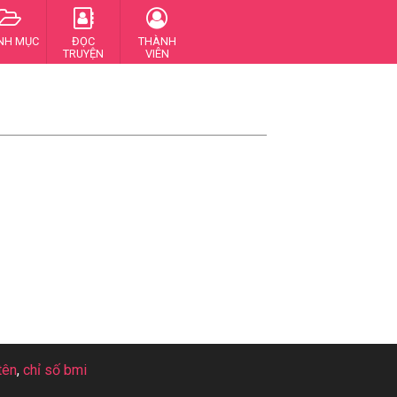
NH MỤC
ĐỌC
THÀNH
TRUYỆN
VIÊN
tên
,
chỉ số bmi