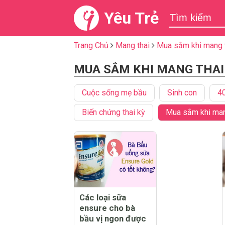
Yêu Trẻ
Trang Chủ
Mang thai
Mua sắm khi mang 
MUA SẮM KHI MANG THAI 
Cuộc sống mẹ bầu
Sinh con
40
Biến chứng thai kỳ
Mua sắm khi man
Các loại sữa
ensure cho bà
bầu vị ngon được