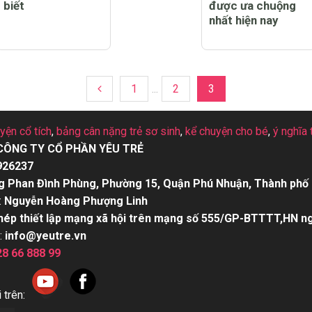
biết
được ưa chuộng
nhất hiện nay
1
...
2
3
uyện cổ tích
,
bảng cân nặng trẻ sơ sinh
,
kể chuyện cho bé
,
ý nghĩa 
CÔNG TY CỔ PHẦN YÊU TRẺ
926237
g Phan Đình Phùng, Phường 15, Quận Phú Nhuận, Thành phố 
:
Nguyễn Hoàng Phượng Linh
hép thiết lập mạng xã hội trên mạng số 555/GP-BTTTT,HN n
:
info@yeutre.vn
28 66 888 99
 trên: